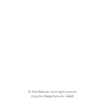
©
2026
Shen Lin
.
Some rights reserved.
Using the
Chirpy
theme for
Jekyll
.