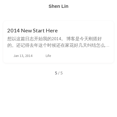
Shen Lin
2014 New Start Here
想以这篇日志开始我的2014。 博客是今天刚搭好
的。还记得去年这个时候还在家花好几天纠结怎么弄
Octopress，今天心血来潮不到一个小时就搞定了，
Jan 13, 2014
Life
也许算一种进步吧。按照道上规矩贴出教程，搭的时
候这哥们儿的blog给了我不少guidance。另外你可以
在这里找到我之前博客里的文章。 考研过后不想说
5
/ 5
话，不想写任何东西。数学考得出奇地差。我总觉得
虽然我数学不好我知道，但是今年这数学卷子出的
真...