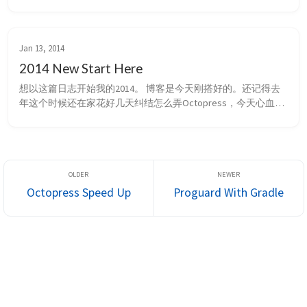
作日志》。 好吧跑远了。来到大魅科技实习一个星期了，感慨
还是有一些的。 首先，来的那天上午刚到哈工大二楼，一眼就
看到了蛋哥拿着 macbook 穿梭在人群间。然后在研发助理那报
道，东西还没写完就被翻总拉进了会议室认识小伙伴们，看到 
Jan 13, 2014
timgor 的时候整个人瞬间产生了一股强烈的...
2014 New Start Here
想以这篇日志开始我的2014。 博客是今天刚搭好的。还记得去
年这个时候还在家花好几天纠结怎么弄Octopress，今天心血来
潮不到一个小时就搞定了，也许算一种进步吧。按照道上规矩贴
出教程，搭的时候这哥们儿的blog给了我不少guidance。另外你
可以在这里找到我之前博客里的文章。 考研过后不想说话，不
想写任何东西。数学考得出奇地差。我总觉得虽然我数学不好我
知道，但是今年这数学卷子出的真...
Octopress Speed Up
Proguard With Gradle