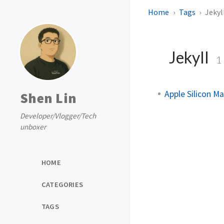
Home
Tags
Jekyl
Jekyll
1
Apple Silico
Shen Lin
Developer/Vlogger/Tech
unboxer
HOME
CATEGORIES
TAGS